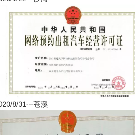
020/8/31
---
苍溪